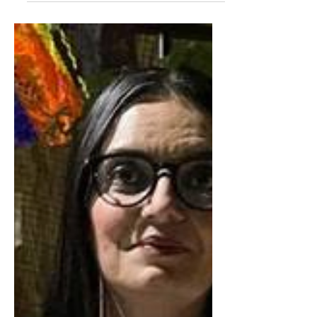
Una monumental águila
adorna ya la rotonda del
Giro Independencia
Una monumental pieza metálica con
la imagen estilizada del águila
nacional se puede observar ya,
aunque cubierta con una enorme
lona,...