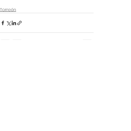
Torreón
Ver todo
Entradas recientes