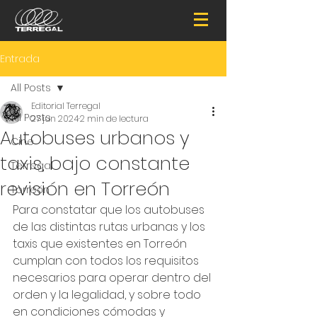
Entrada
All Posts
Editorial Terregal
All Posts
27 jun 2024
2 min de lectura
Autobuses urbanos y
Cine
taxis, bajo constante
Terregal
revisión en Torreón
Torreón
Para constatar que los autobuses 
de las distintas rutas urbanas y los 
taxis que existentes en Torreón 
cumplan con todos los requisitos 
necesarios para operar dentro del 
orden y la legalidad, y sobre todo 
en condiciones cómodas y 