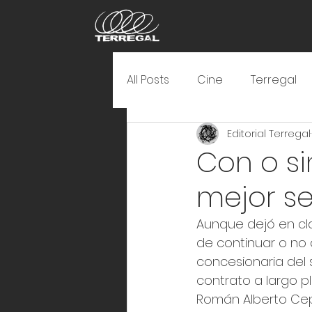
All Posts
Cine
Terregal
Editorial Terregal
Con o si
mejor se
Aunque dejó en cla
de continuar o no
concesionaria del 
contrato a largo p
Román Alberto Cep