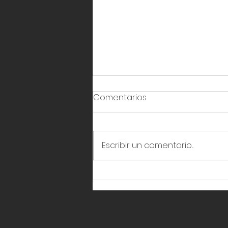
Comentarios
Escribir un comentario...
Queda inaugurado por
Román Cepeda, el Giro
Independencia