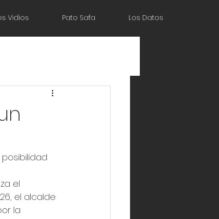
os Vidios
Pato Safa
Los Datos
 un
posibilidad 
 
za el 
6, el alcalde 
or la 