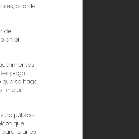
enses, acorde 
n de 
o en el 
uerimientos 
e les paga 
e que se haga 
un mejor 
icio público 
plazo que 
 para 15 años 