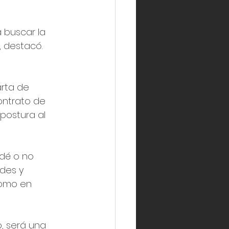
a buscar la 
, destacó.
rta de 
ontrato de 
postura al 
dé o no 
des y 
como en 
, será una 