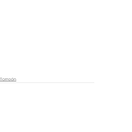
Torreón
Ver todo
Entradas recientes