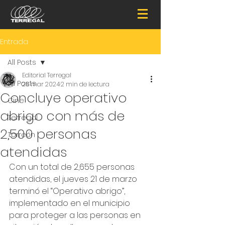
Entrada
All Posts
Editorial Terregal
All Posts
28 mar 2024
2 min de lectura
Concluye operativo
Cine
abrigo con más de
Terregal
2,500 personas
Torreón
atendidas
Con un total de 2,655 personas 
atendidas, el jueves 21 de marzo 
terminó el “Operativo abrigo”, 
implementado en el municipio 
para proteger a las personas en 