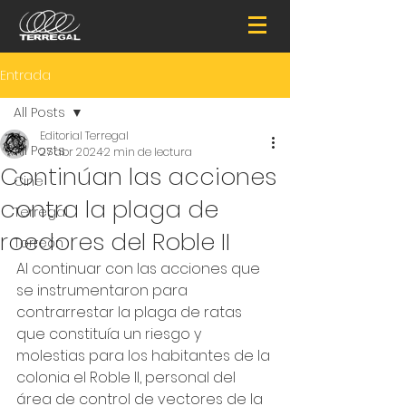
Entrada
All Posts
Editorial Terregal
All Posts
27 abr 2024
2 min de lectura
Continúan las acciones
Cine
contra la plaga de
Terregal
roedores del Roble II
Torreón
Al continuar con las acciones que 
se instrumentaron para 
contrarrestar la plaga de ratas 
que constituía un riesgo y 
molestias para los habitantes de la 
colonia el Roble II, personal del 
área de control de vectores de la 