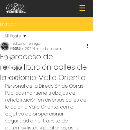
Entrada
All Posts
Editorial Terregal
All Posts
30 abr 2024
1 min de lectura
En proceso de
Cine
rehabilitación calles de
Terregal
la colonia Valle Oriente
Torreón
Personal de la Dirección de Obras 
Públicas mantiene trabajos de 
rehabilitación en diversas calles de 
la colonia Valle Oriente, con el 
objetivo de proporcionar 
seguridad en el tránsito de 
automovilistas y peatones, así lo 