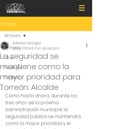
Entrada
All Posts
Editorial Terregal
All Posts
25 jul 2024
3 min de lectura
La seguridad se
Cine
mantiene como la
Terregal
mayor prioridad para
Torreón
Torreón: Alcalde
Como hasta ahora, durante los 
tres años de la próxima 
administración municipal, la 
seguridad pública se mantendrá 
como la mayor prioridad y el 