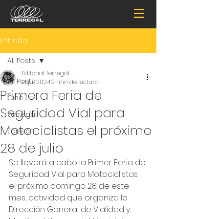
Entrada
All Posts
Editorial Terregal
All Posts
14 jul 2024
2 min de lectura
Primera Feria de
Cine
Seguridad Vial para
Terregal
Motociclistas el próximo
Torreón
28 de julio
Se llevará a cabo la Primer Feria de 
Seguridad Vial para Motociclistas 
el próximo domingo 28 de este 
mes, actividad que organiza la 
Dirección General de Vialidad y 