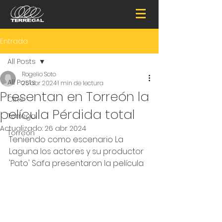
Entrada
All Posts
Rogelio Soto
All Posts
25 abr 2024
1 min de lectura
Presentan en Torreón la
Cine
película Pérdida total
Terregal
Actualizado:
26 abr 2024
Torreón
Teniendo como escenario La 
Laguna los actores y su productor 
'Pato' Safa presentaron la película