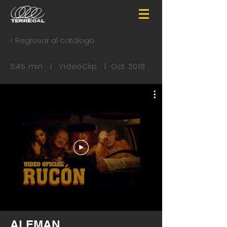
< Regresar al catálogo
5:45 min | VideoClip | Oct. 2018
ALEMAN