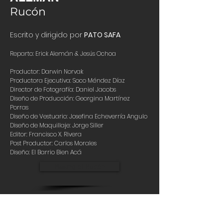
Rucón
Escrito y dirigido por
PATO SAFA
Reparto: Erick Alemá
n & Jesús Ochoa
Productor: Darwin Norvak
Productora Ejecutiva: Soco Méndez Díaz
Director de Fotografía: Daniel Jacobs
Diseño de Producción: Georgina Martínez
Porras
Diseño de Vestuario: Josefina Echeverría Angulo
Diseño de Maquillaje: Jorge Siller
Editor: Francisco X. Rivera
Post Productor: Carlos Morales
Diseño: El Barrio Bien Acá
Making of Rucón
Únete a nuestro Newsletter